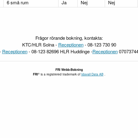
6 små rum
Ja
Nej
Nej
Frågor rörande bokning, kontakta:
KTC/HLR Solna -
Receptionen
- 08-123 730 90
-
Receptionen
- 08-123 82696 HLR Huddinge -
Receptionen
07073744
FRI
Webb-Bokning
®
FRI
is a registrered trademark of
Idavall Data AB
.