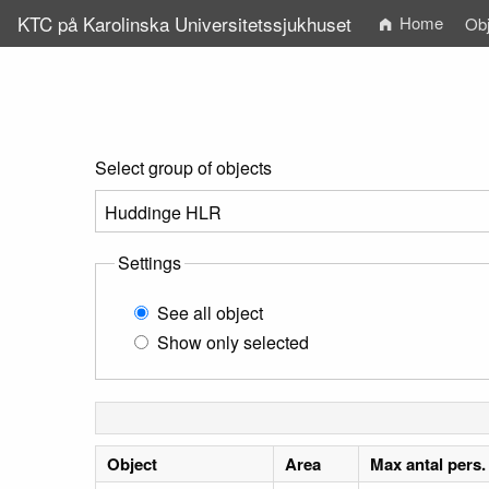
KTC på Karolinska Universitetssjukhuset
Home
Obj
Select group of objects
Settings
See all object
Show only selected
Object
Area
Max antal pers.