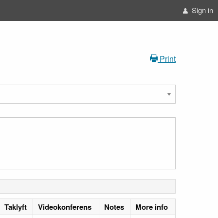
Sign in
Print
Taklyft
Videokonferens
Notes
More info