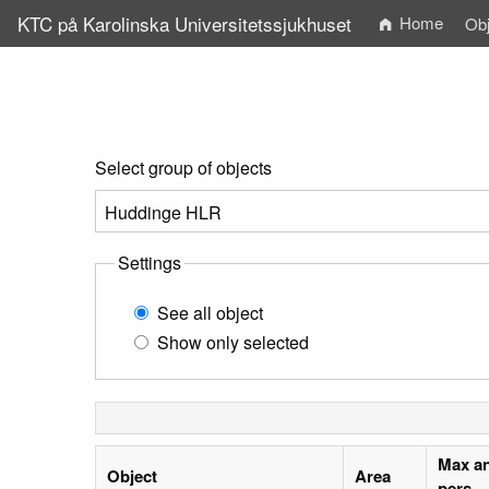
KTC på Karolinska Universitetssjukhuset
Home
Obj
Select group of objects
Settings
See all object
Show only selected
Max an
Object
Area
pers.