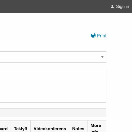
Sign in
Print
More
oard
Taklyft
Videokonferens
Notes
info