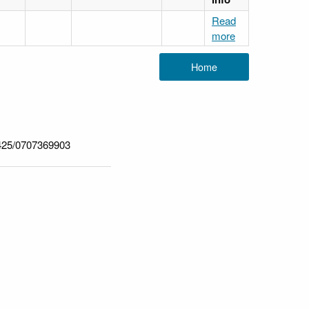
Read
more
25/0707369903